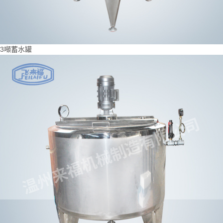
3噸蓄水罐